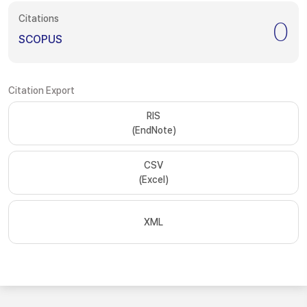
Citations
0
SCOPUS
Citation Export
RIS
(EndNote)
CSV
(Excel)
XML