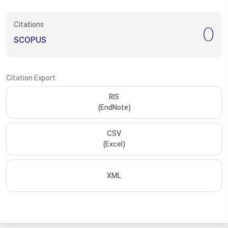
Citations
0
SCOPUS
Citation Export
RIS
(EndNote)
CSV
(Excel)
XML