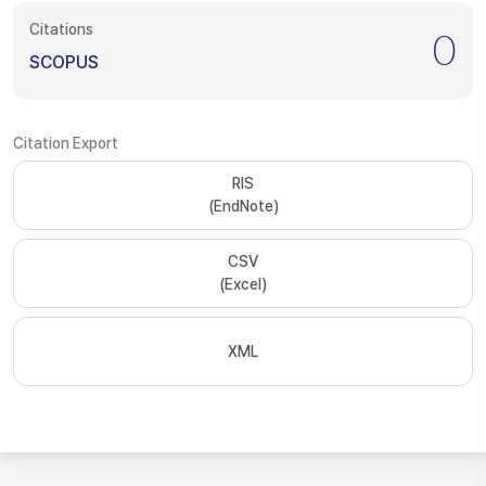
Citations
0
SCOPUS
Citation Export
RIS
(EndNote)
CSV
(Excel)
XML