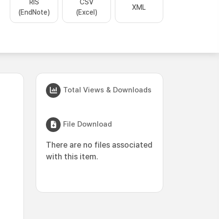
RIS
CSV
XML
(EndNote)
(Excel)
Total Views & Downloads
File Download
There are no files associated
with this item.