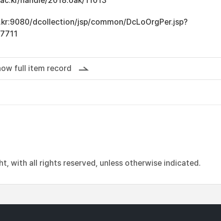
u.ac.kr/handle/2018.oak/11013
ac.kr:9080/dcollection/jsp/common/DcLoOrgPer.jsp?
7711
ow full item record
, with all rights reserved, unless otherwise indicated.