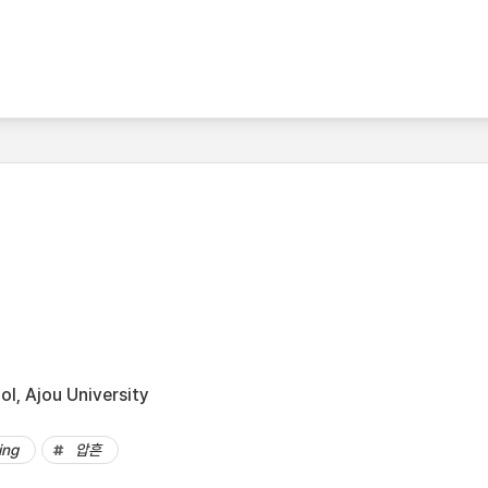
l, Ajou University
ing
압흔