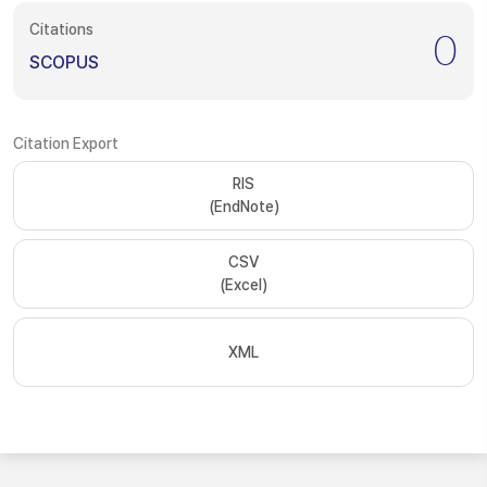
Citations
0
SCOPUS
Citation Export
RIS
(EndNote)
CSV
(Excel)
XML