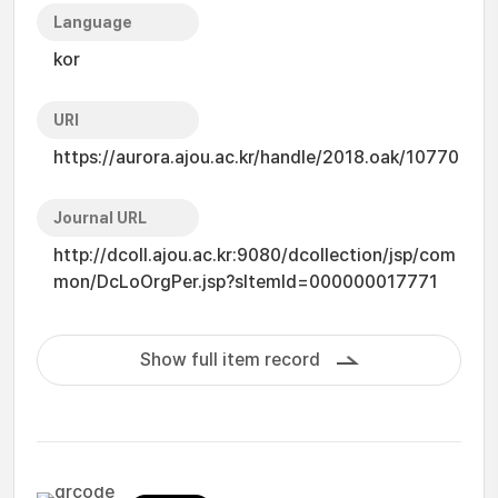
Language
kor
URI
https://aurora.ajou.ac.kr/handle/2018.oak/10770
Journal URL
http://dcoll.ajou.ac.kr:9080/dcollection/jsp/com
mon/DcLoOrgPer.jsp?sItemId=000000017771
Show full item record