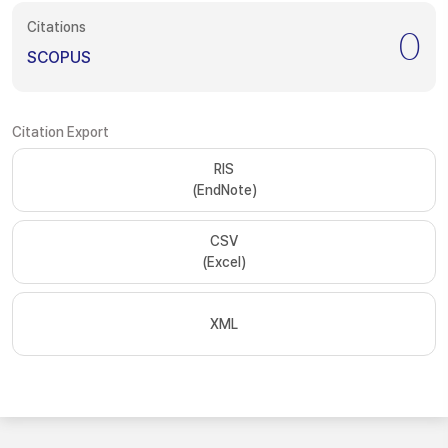
Citations
0
SCOPUS
Citation Export
RIS
(EndNote)
CSV
(Excel)
XML