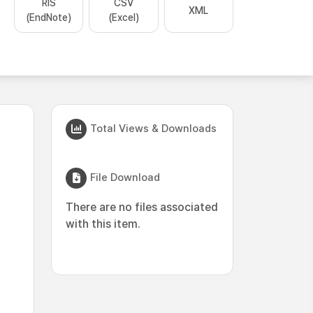
RIS
CSV
XML
(EndNote)
(Excel)
Total Views & Downloads
File Download
There are no files associated
with this item.