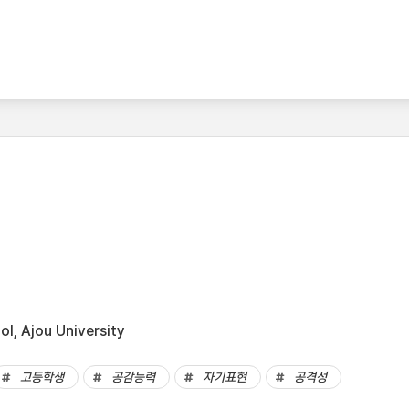
l, Ajou University
고등학생
공감능력
자기표현
공격성