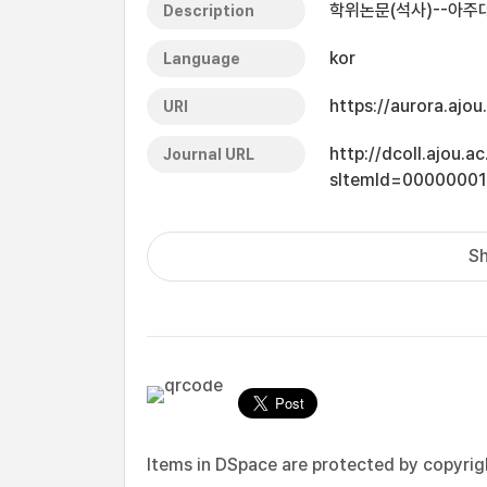
학위논문(석사)--아주대
Description
kor
Language
https://aurora.ajo
URI
http://dcoll.ajou.
Journal URL
sItemId=0000000
Sh
Items in DSpace are protected by copyright