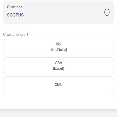
Citations
0
SCOPUS
Citation Export
RIS
(EndNote)
CSV
(Excel)
XML