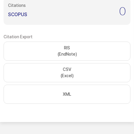
Citations
0
SCOPUS
Citation Export
RIS
(EndNote)
CSV
(Excel)
XML