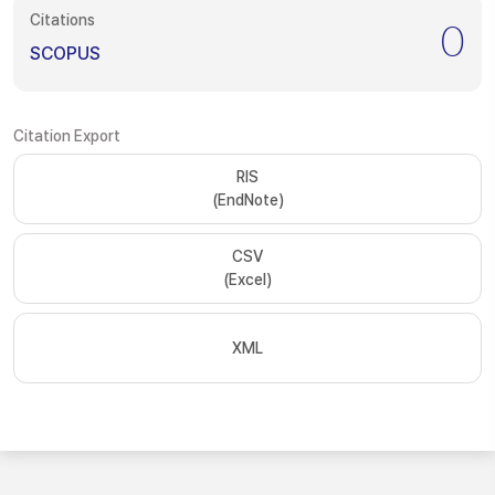
Citations
0
SCOPUS
Citation Export
RIS
(EndNote)
CSV
(Excel)
XML