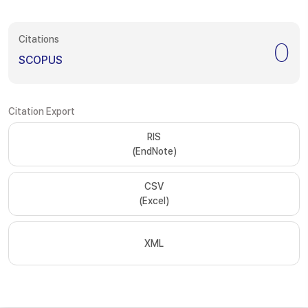
Citations
0
SCOPUS
Citation Export
RIS
(EndNote)
CSV
(Excel)
XML