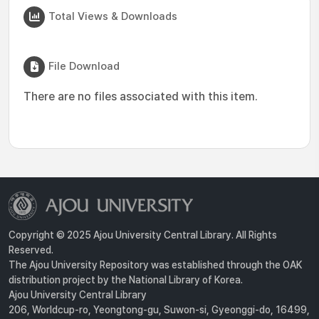
Total Views & Downloads
File Download
There are no files associated with this item.
Copyright © 2025 Ajou University Central Library. All Rights
Reserved.
The Ajou University Repository was established through the OAK
distribution project by the National Library of Korea.
Ajou University Central Library
206, Worldcup-ro, Yeongtong-gu, Suwon-si, Gyeonggi-do, 16499,