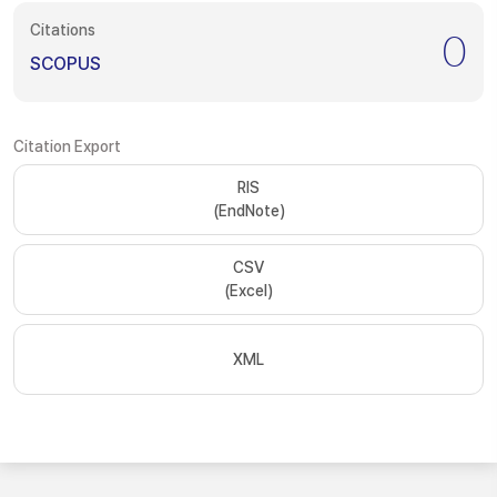
Citations
0
SCOPUS
Citation Export
RIS
(EndNote)
CSV
(Excel)
XML