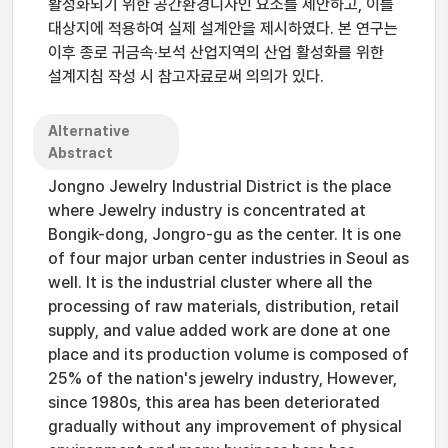
활성화되기 위한 공간환경디자인 요소를 제안하고, 이를
대상지에 적용하여 실제 설계안을 제시하였다. 본 연구는
이후 종로 귀금속·보석 산업지역의 산업 활성화를 위한
설계지침 작성 시 참고자료로써 의의가 있다.
Alternative
Abstract
Jongno Jewelry Industrial District is the place
where Jewelry industry is concentrated at
Bongik-dong, Jongro-gu as the center. It is one
of four major urban center industries in Seoul as
well. It is the industrial cluster where all the
processing of raw materials, distribution, retail
supply, and value added work are done at one
place and its production volume is composed of
25% of the nation's jewelry industry, However,
since 1980s, this area has been deteriorated
gradually without any improvement of physical