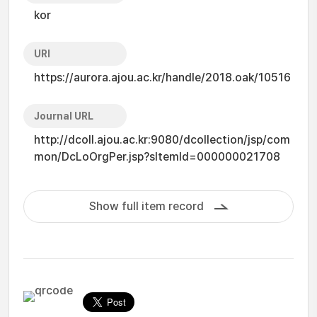
kor
URI
https://aurora.ajou.ac.kr/handle/2018.oak/10516
Journal URL
http://dcoll.ajou.ac.kr:9080/dcollection/jsp/com
mon/DcLoOrgPer.jsp?sItemId=000000021708
Show full item record