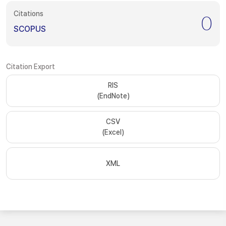
Citations
0
SCOPUS
Citation Export
RIS
(EndNote)
CSV
(Excel)
XML