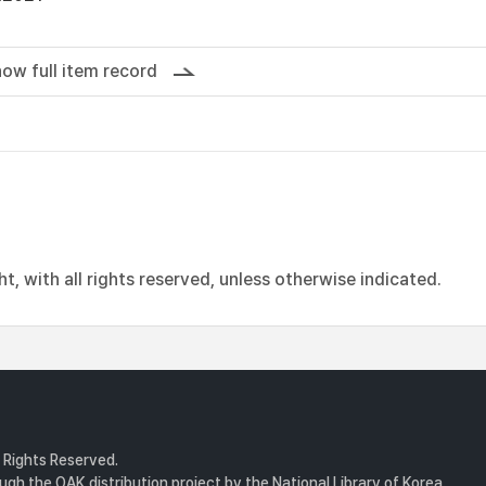
ow full item record
, with all rights reserved, unless otherwise indicated.
l Rights Reserved.
gh the OAK distribution project by the National Library of Korea.