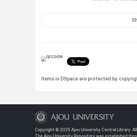
Sh
Items in DSpace are protected by copyright
Copyright © 2025 Ajou University Central Library. Al
The Ajou University Repository was established throu