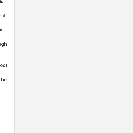
e.
 if
it.
ugh
tect
t
the