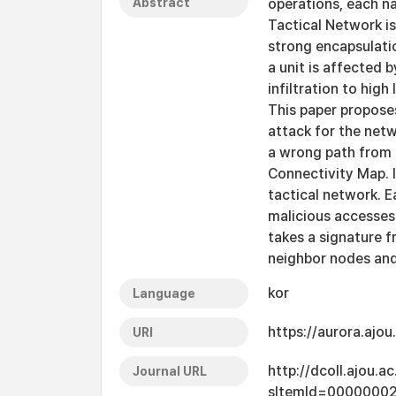
Abstract
operations, each na
Tactical Network is
strong encapsulati
a unit is affected 
infiltration to hig
This paper propose
attack for the net
a wrong path from t
Connectivity Map. I
tactical network. 
malicious accesses 
takes a signature f
neighbor nodes and
kor
Language
https://aurora.ajo
URI
http://dcoll.ajou.
Journal URL
sItemId=0000000