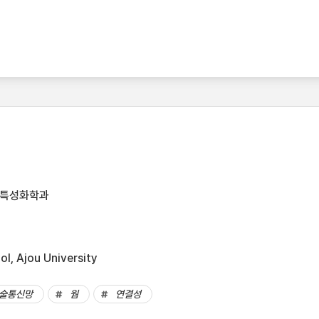
어특성화학과
l, Ajou University
술통신망
웜
연결성