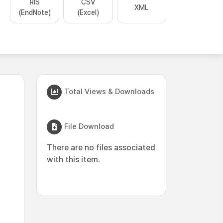
RIS
CSV
XML
(EndNote)
(Excel)
Total Views & Downloads
File Download
There are no files associated
with this item.