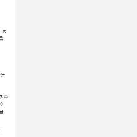
을
 등
을
미
우
하는
 침투
망에
을
d