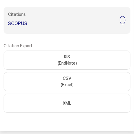
Citations
0
SCOPUS
Citation Export
RIS
(EndNote)
CSV
(Excel)
XML