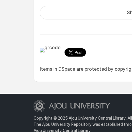
Sh
Items in DSpace are protected by copyright
Copyright © 2025 Ajou University Central Library. Al
The Ajou University Repository was established throu
Ajou University Central Library