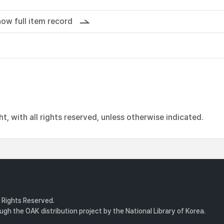
ow full item record
, with all rights reserved, unless otherwise indicated.
l Rights Reserved.
gh the OAK distribution project by the National Library of Korea.