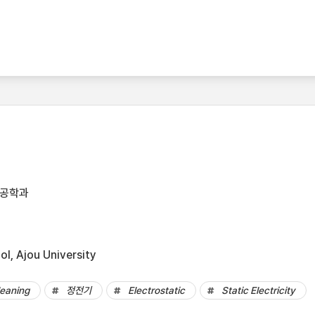
템공학과
l, Ajou University
eaning
정전기
Electrostatic
Static Electricity