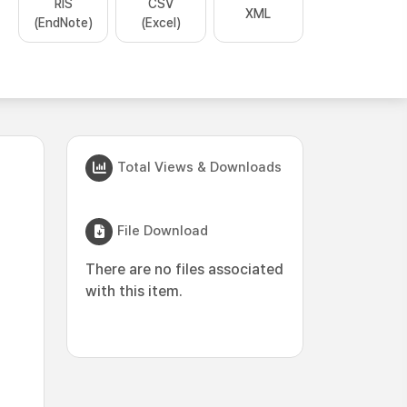
RIS
CSV
XML
(EndNote)
(Excel)
Total Views & Downloads
File Download
There are no files associated
with this item.