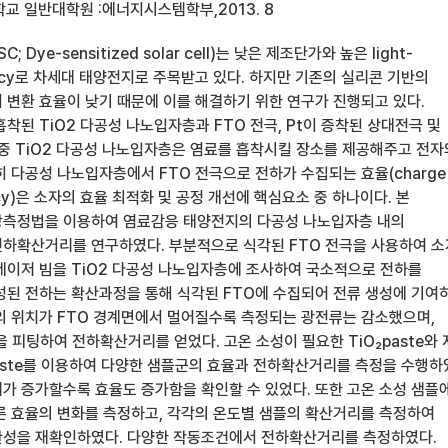
교 일반대학원 :에너지시스템학부,2013. 8
Dye-sensitized solar cell)는 낮은 제조단가와 높은 light-
iciency로 차세대 태양전지로 주목받고 있다. 하지만 기존의 실리콘 기반의
 변환 효율이 낮기 때문에 이를 해결하기 위한 연구가 진행되고 있다.
흡착된 TiO2 다공성 나노입자층과 FTO 전극, Pt이 증착된 상대전극 및
 중 TiO2 다공성 나노입자층은 염료를 흡착시킬 장소를 제공해주고 전자
 다공성 나노입자층에서 FTO 전극으로 전하가 수집되는 효율(charge
ciency)은 소자의 효율 최적화 및 공정 개선에 핵심요소 중 하나이다. 본
상측정법을 이용하여 염료감응 태양전지의 다공성 나노입자층 내의
하확산거리를 연구하였다. 부분적으로 식각된 FTO 전극을 사용하여 
레이저 빔을 TiO2 다공성 나노입자층에 조사하여 국소적으로 전하를
성된 전하는 확산과정을 통해 식각된 FTO에 수집되어 전류 생성에 기여
의 위치가 FTO 경계면에서 멀어질수록 측정되는 광전류는 감소했으며,
ile을 피팅하여 전하확산거리를 얻었다. 고온 소성이 필요한 TiO₂paste와
paste를 이용하여 다양한 샘플군의 효율과 전하확산거리를 측정을 수행하
가 증가할수록 효율도 증가함을 확인할 수 있었다. 또한 고온 소성 샘플
른 효율의 변화를 측정하고, 각각의 온도별 샘플의 확산거리를 측정하여
관성을 재확인하였다. 다양한 작동조건에서 전하확산거리를 측정하였다.