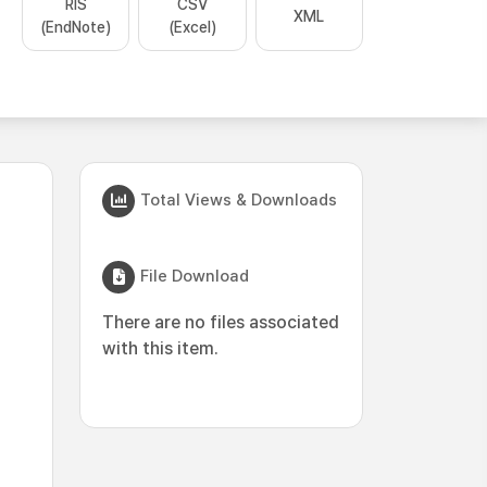
RIS
CSV
XML
(EndNote)
(Excel)
Total Views & Downloads
File Download
There are no files associated
with this item.