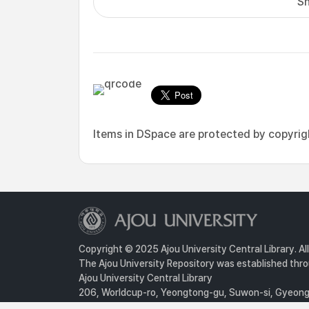
Sh
Items in DSpace are protected by copyright
Copyright © 2025 Ajou University Central Library. Al
The Ajou University Repository was established throu
Ajou University Central Library
206, Worldcup-ro, Yeongtong-gu, Suwon-si, Gyeongg