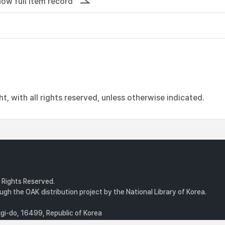
ow full item record
, with all rights reserved, unless otherwise indicated.
l Rights Reserved.
gh the OAK distribution project by the National Library of Korea.
i-do, 16499, Republic of Korea