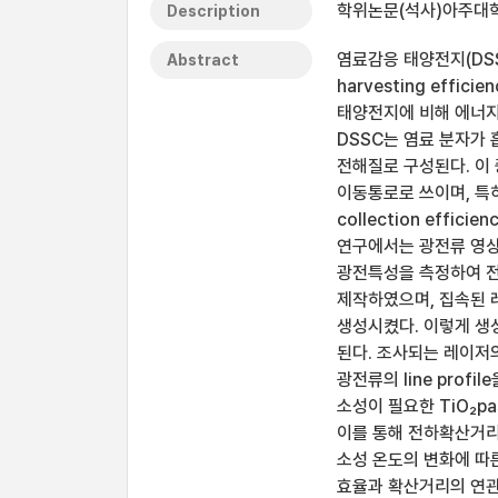
학위논문(석사)아주대학
Description
염료감응 태양전지(DSSC; 
Abstract
harvesting eff
태양전지에 비해 에너지
DSSC는 염료 분자가 
전해질로 구성된다. 이
이동통로로 쓰이며, 특히
collection effi
연구에서는 광전류 영
광전특성을 측정하여 전
제작하였으며, 집속된 
생성시켰다. 이렇게 생
된다. 조사되는 레이저
광전류의 line prof
소성이 필요한 TiO₂
이를 통해 전하확산거리
소성 온도의 변화에 따
효율과 확산거리의 연