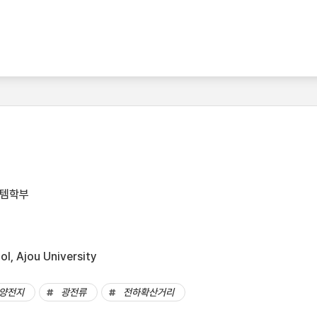
스템학부
l, Ajou University
양전지
광전류
전하확산거리