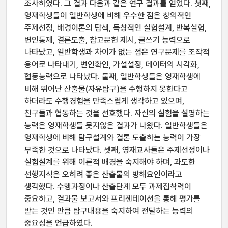
조사하였다. 그 결과 다음과 같은 연구 결과를 얻었다. 첫째,
영재학생들이 일반학생에 비해 우수한 점은 창의적인
주제선정, 배경이론의 탐색, 독창적인 실험설계, 반복실험,
변인통제, 결론도출, 참고문헌 제시, 글쓰기 능력으로
나타났고, 일반학생과 차이가 없는 점은 연구문제를 조작적
용어로 나타내기, 변인확인, 가설설정, 데이터의 시각화,
협동능력으로 나타났다. 둘째, 일반학생들은 영재학생에
비해 뛰어난 산출물(자유탐구)을 수행하지 못한다고
하더라도 수행경험을 만족스럽게 생각하고 있으며,
친구들과 협동하는 것을 선호했다. 자신의 실험을 설명하는
능력은 영재학생들 못지않은 결과가 나왔다. 일반학생들은
영재학생에 비해 탐구설계와 결론 도출하는 능력이 가장
부족한 것으로 나타났다. 셋째, 영재교사들은 주제선정이나
실험설계를 위해 이론적 배경을 숙지해야 하며, 과도한
선행지식은 오히려 좋은 산출물의 방해요인이라고
생각했다. 수행과정이나 산출단계 모두 과제집착력이
중요하고, 결과물 보고서와 프리젠테이션을 통해 평가를
받는 것인 만큼 탐구내용을 숙지하여 전달하는 능력의
중요성을 언급하였다.