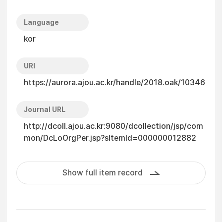
Language
kor
URI
https://aurora.ajou.ac.kr/handle/2018.oak/10346
Journal URL
http://dcoll.ajou.ac.kr:9080/dcollection/jsp/com
mon/DcLoOrgPer.jsp?sItemId=000000012882
Show full item record