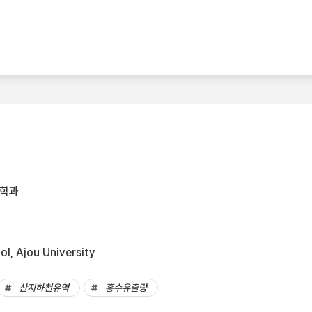
공학과
l, Ajou University
산지하천유역
홍수유출량