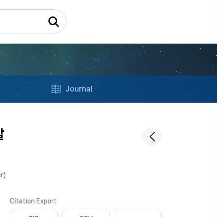
Journal
발
r)
Citation Export