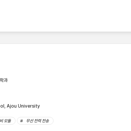
공학과
l, Ajou University
비 모듈
무선 전력 전송