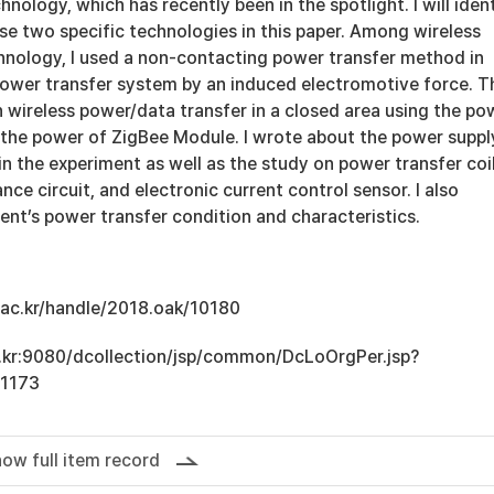
ology, which has recently been in the spotlight. I will iden
se two specific technologies in this paper. Among wireless
hnology, I used a non-contacting power transfer method in
 power transfer system by an induced electromotive force. T
 wireless power/data transfer in a closed area using the po
 the power of ZigBee Module. I wrote about the power suppl
 the experiment as well as the study on power transfer coil
ce circuit, and electronic current control sensor. I also
nt’s power transfer condition and characteristics.
u.ac.kr/handle/2018.oak/10180
ac.kr:9080/dcollection/jsp/common/DcLoOrgPer.jsp?
1173
ow full item record