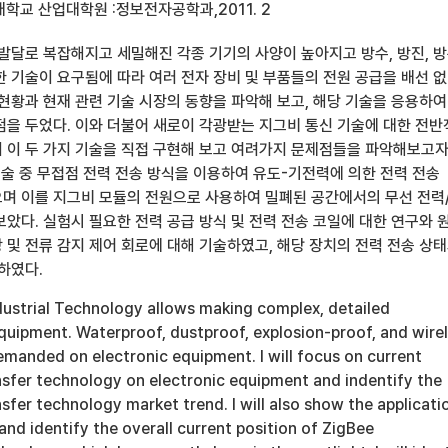
학교 산업대학원 :정보전자공학과,2011. 2
발달로 복잡해지고 세밀해진 각종 기기의 사양이 높아지고 방수, 방진, 방
한 기술이 요구됨에 따라 여러 전자 장비 및 부품들의 전원 공급을 배선 
 현황과 현재 관련 기술 시장의 동향을 파악해 보고, 해당 기술을 응용하여
점을 두었다. 이와 더불어 새로이 각광받는 지그비 통신 기술에 대한 전
 이 두 가지 기술을 직접 구현해 보고 여려가지 문제점들을 파악해보고
기술 중 무접점 전력 전송 방식을 이용하여 유도-기전력에 의한 전력 전송
며 이를 지그비 모듈의 전원으로 사용하여 밀폐된 공간에서의 무선 전력
았다. 실험시 필요한 전력 공급 방식 및 전력 전송 코일에 대한 연구와 
상 및 전류 감지 제어 회로에 대해 기술하였고, 해당 장치의 전력 전송 상
하였다.
ustrial Technology allows making complex, detailed
quipment. Waterproof, dustproof, explosion-proof, and wire
emanded on electronic equipment. I will focus on current
nsfer technology on electronic equipment and indentify the
sfer technology market trend. I will also show the applicati
and identify the overall current position of ZigBee