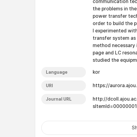
communication techn
the problems in the
power transfer tec
order to build the
I experimented with
transfer system as
method necessary in
page and LC resonan
studied the equipme
kor
Language
https://aurora.ajo
URI
http://dcoll.ajou.
Journal URL
sItemId=00000001
Sh