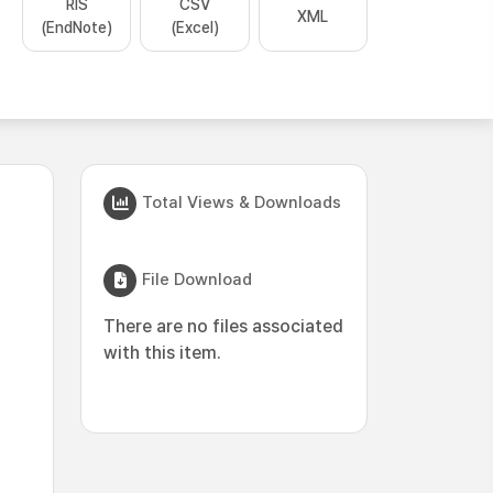
RIS
CSV
XML
(EndNote)
(Excel)
Total Views & Downloads
File Download
There are no files associated
with this item.