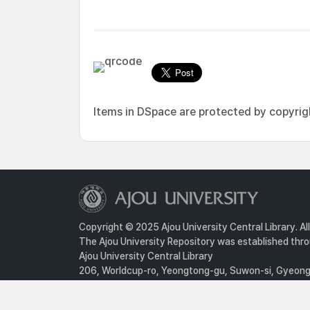
Items in DSpace are protected by copyright
Copyright © 2025 Ajou University Central Library. Al
The Ajou University Repository was established throu
Ajou University Central Library
206, Worldcup-ro, Yeongtong-gu, Suwon-si, Gyeongg
Privacy Policy
For inquiries, contact :