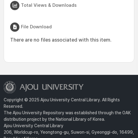
Total Views & Downloads
File Download
There are no files associated with this item.
Copyright © 2025 Ajou University Central Library. All Rights
Reserved.
The Ajou University Repository was established through the OAK
distribution project by the National Library of Korea.
Ajou University Central Library
206, Worldcup-ro, Yeongtong-gu, Suwon-si, Gyeonggi-do, 16499,