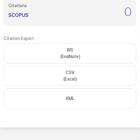
Citations
0
SCOPUS
Citation Export
RIS
(EndNote)
CSV
(Excel)
XML