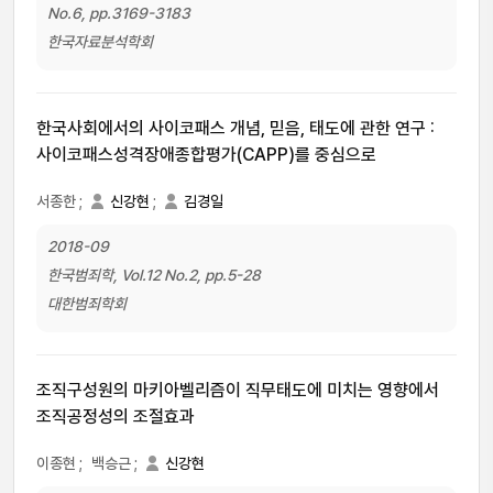
No.6, pp.3169-3183
한국자료분석학회
한국사회에서의 사이코패스 개념, 믿음, 태도에 관한 연구 :
사이코패스성격장애종합평가(CAPP)를 중심으로
서종한
;
신강현
;
김경일
2018-09
한국범죄학, Vol.12 No.2, pp.5-28
대한범죄학회
조직구성원의 마키아벨리즘이 직무태도에 미치는 영향에서
조직공정성의 조절효과
이종현
;
백승근
;
신강현