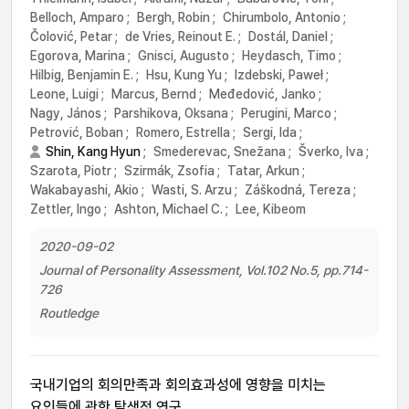
Belloch, Amparo
;
Bergh, Robin
;
Chirumbolo, Antonio
;
Čolović, Petar
;
de Vries, Reinout E.
;
Dostál, Daniel
;
Egorova, Marina
;
Gnisci, Augusto
;
Heydasch, Timo
;
Hilbig, Benjamin E.
;
Hsu, Kung Yu
;
Izdebski, Paweł
;
Leone, Luigi
;
Marcus, Bernd
;
Međedović, Janko
;
Nagy, János
;
Parshikova, Oksana
;
Perugini, Marco
;
Petrović, Boban
;
Romero, Estrella
;
Sergi, Ida
;
Shin, Kang Hyun
;
Smederevac, Snežana
;
Šverko, Iva
;
Szarota, Piotr
;
Szirmák, Zsofia
;
Tatar, Arkun
;
Wakabayashi, Akio
;
Wasti, S. Arzu
;
Záškodná, Tereza
;
Zettler, Ingo
;
Ashton, Michael C.
;
Lee, Kibeom
2020-09-02
Journal of Personality Assessment, Vol.102 No.5, pp.714-
726
Routledge
국내기업의 회의만족과 회의효과성에 영향을 미치는
요인들에 관한 탐색적 연구