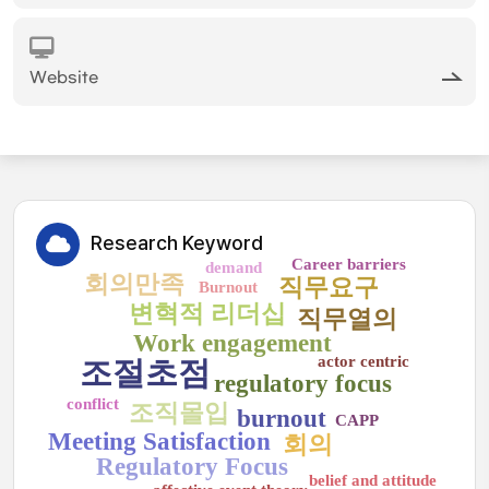
Website
Research Keyword
Career barriers
demand
회의만족
직무요구
Burnout
변혁적 리더십
직무열의
Work engagement
actor centric
조절초점
regulatory focus
conflict
조직몰입
burnout
CAPP
Meeting Satisfaction
회의
Regulatory Focus
belief and attitude