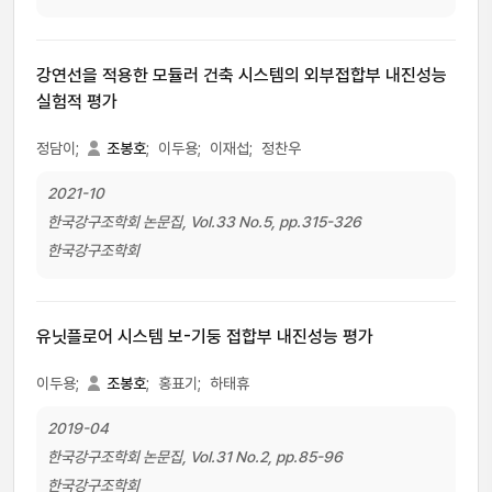
강연선을 적용한 모듈러 건축 시스템의 외부접합부 내진성능
실험적 평가
정담이;
조봉호
;
이두용;
이재섭;
정찬우
2021-10
한국강구조학회 논문집, Vol.33 No.5, pp.315-326
한국강구조학회
유닛플로어 시스템 보-기둥 접합부 내진성능 평가
이두용;
조봉호
;
홍표기;
하태휴
2019-04
한국강구조학회 논문집, Vol.31 No.2, pp.85-96
한국강구조학회