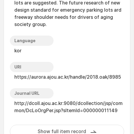
lots are suggested. The future research of new
design standard for emergency parking lots ard
freeway shoulder needs for drivers of aging
society group.
Language
kor
URI
https://aurora.ajou.ac.kr/handle/2018.oak/8985
Journal URL
http://dcoll.ajou.ac.kr:9080/dcollection/jsp/com
mon/DcLoOrgPer.jsp?sItemId=000000011149
Show full item record