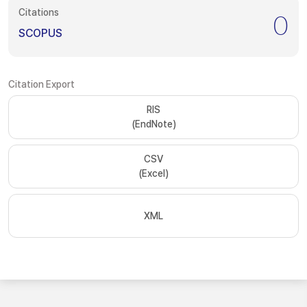
Citations
0
SCOPUS
Citation Export
RIS
(EndNote)
CSV
(Excel)
XML