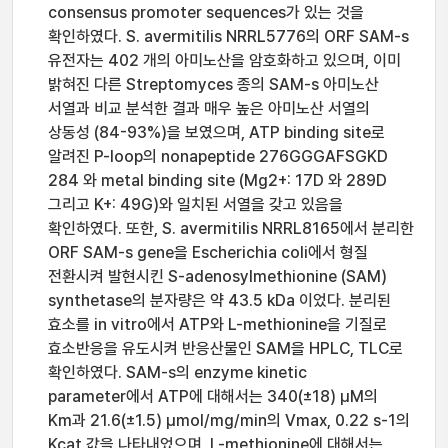
consensus promoter sequences가 있는 것을
확인하였다. S. avermitilis NRRL5776의 ORF SAM-s
유전자는 402 개의 아미노산을 암호화하고 있으며, 이미
밝혀진 다른 Streptomyces 종의 SAM-s 아미노산
서열과 비교 분석한 결과 매우 높은 아미노산 서열의
상동성 (84-93%)을 보였으며, ATP binding site로
알려진 P-loop의 nonapeptide 276GGGAFSGKD
284 와 metal binding site (Mg2+: 17D 와 289D
그리고 K+: 49G)와 일치된 서열을 갖고 있음을
확인하였다. 또한, S. avermitilis NRRL8165에서 분리한
ORF SAM-s gene을 Escherichia coli에서 형질
전환시켜 발현시킨 S-adenosylmethionine (SAM)
synthetase의 분자량은 약 43.5 kDa 이었다. 분리된
효소를 in vitro에서 ATP와 L-methionine을 기질로
효소반응을 유도시켜 반응산물인 SAM을 HPLC, TLC로
확인하였다. SAM-s의 enzyme kinetic
parameter에서 ATP에 대해서는 340(±18) μM의
Km과 21.6(±1.5) μmol/mg/min의 Vmax, 0.22 s-1의
Kcat 값을 나타내었으며, L-methionine에 대해서는