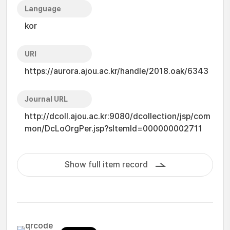
Language
kor
URI
https://aurora.ajou.ac.kr/handle/2018.oak/6343
Journal URL
http://dcoll.ajou.ac.kr:9080/dcollection/jsp/com
mon/DcLoOrgPer.jsp?sItemId=000000002711
Show full item record