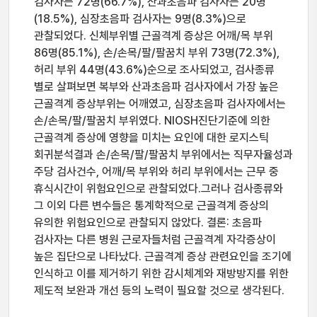
검사자는 72명(66.7%), 산과초음파 검사자는 20명
(18.5%), 심장초음파 검사자는 9명(8.3%)으로
관찰되었다. 신체부위별 근골격계 증상은 어깨/목 부위
86명(85.1%), 손/손목/팔/팔꿈치 부위 73명(72.3%),
허리 부위 44명(43.6%)순으로 조사되었고, 검사종류
별로 살펴보면 복부와 산과초음파 검사자에서 가장 높은
근골격계 증상부위는 어깨였고, 심장초음파 검사자에서는
손/손목/팔/팔꿈치 부위였다. NIOSH진단기준에 의한
근골격계 증상에 영향을 미치는 요인에 대한 로지스틱
회귀분석결과 손/손목/팔/팔꿈치 부위에서는 직무자율성과
주당 검사건수, 어깨/목 부위와 허리 부위에서는 근무 중
휴식시간이 위험요인으로 관찰되었다.그러나 검사종류와
그 이외 다른 변수들은 통계학적으로 근골격계 증상의
유의한 위험요인으로 관찰되지 않았다. 결론: 초음파
검사자는 다른 병원 근로자들처럼 근골격계 자각증상이
높은 집단으로 나타났다. 근골격계 증상 관련요인을 조기에
인식하고 이를 제거하기 위한 감시체계와 재방방지를 위한
제도적 보완과 개선 등의 노력이 필요할 것으로 생각된다.