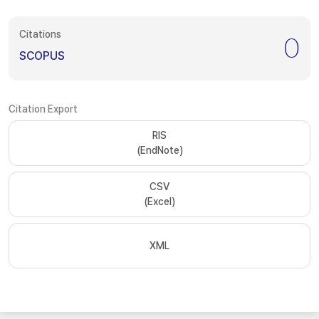
Citations
0
SCOPUS
Citation Export
RIS
(EndNote)
CSV
(Excel)
XML