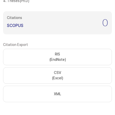
4. Theses(Ph.D)
Citations
0
SCOPUS
Citation Export
RIS
(EndNote)
CSV
(Excel)
XML