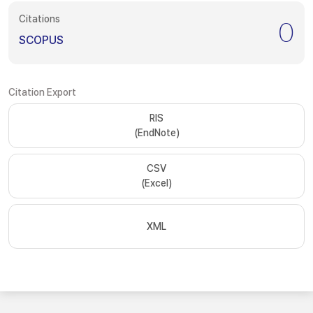
Citations
0
SCOPUS
Citation Export
RIS
(EndNote)
CSV
(Excel)
XML