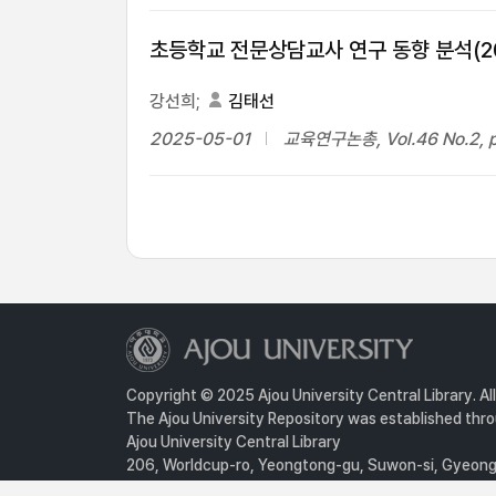
초등학교 전문상담교사 연구 동향 분석(20
강선희;
김태선
2025-05-01
교육연구논총, Vol.46 No.2, p
Copyright © 2025 Ajou University Central Library. Al
The Ajou University Repository was established throu
Ajou University Central Library
206, Worldcup-ro, Yeongtong-gu, Suwon-si, Gyeongg