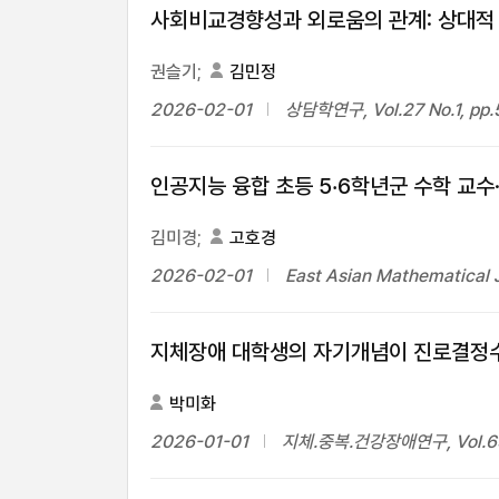
사회비교경향성과 외로움의 관계: 상대적
권슬기;
김민정
2026-02-01
상담학연구, Vol.27 No.1, pp
인공지능 융합 초등 5‧6학년군 수학 교수
김미경;
고호경
2026-02-01
East Asian Mathematical J
지체장애 대학생의 자기개념이 진로결정수
박미화
2026-01-01
지체.중복.건강장애연구, Vol.69 