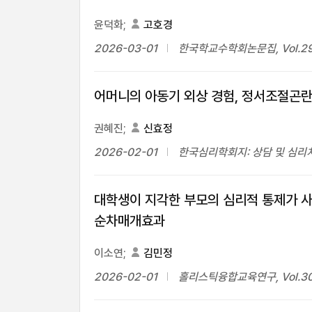
윤덕화;
고호경
2026-03-01
한국학교수학회논문집, Vol.29 No
어머니의 아동기 외상 경험, 정서조절곤란
권혜진;
신효정
2026-02-01
한국심리학회지: 상담 및 심리치료, V
대학생이 지각한 부모의 심리적 통제가 
순차매개효과
이소연;
김민정
2026-02-01
홀리스틱융합교육연구, Vol.30 No