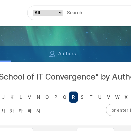
Authors
School of IT Convergence" by Auth
J
K
L
M
N
O
P
Q
R
S
T
U
V
W
X
차
카
타
파
하