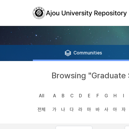
Communities
Browsing "Graduate 
All
A
B
C
D
E
F
G
H
I
전체
가
나
다
라
마
바
사
아
자