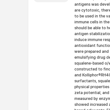
antigens was devel
are cytotoxic, ther
to be used in the v
immune cells in the
should be able to 
antigen stabilizati
induce immune resp
antioxidant functio
were prepared and i
emulsifying drug d
squalene-based o/
constructed to fin
and Kolliphor®RH40
surfactants, squale
physical properties
zeta potential, and
measured by enzym
showed increased a