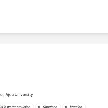
l, Ajou University
Oil in water emulsion
Squalene
Vaccine