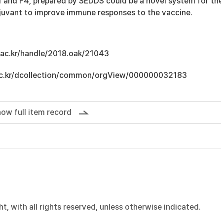
1 and F4, prepared by SEDDS could be a novel system for th
uvant to improve immune responses to the vaccine.
u.ac.kr/handle/2018.oak/21043
u.ac.kr/dcollection/common/orgView/000000032183
ow full item record
, with all rights reserved, unless otherwise indicated.