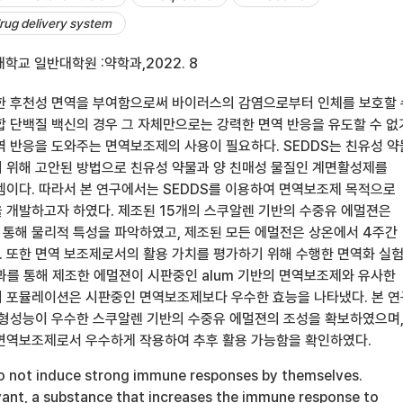
drug delivery system
학교 일반대학원 :약학과,2022. 8
한 후천성 면역을 부여함으로써 바이러스의 감염으로부터 인체를 보호할 
합 단백질 백신의 경우 그 자체만으로는 강력한 면역 반응을 유도할 수 없
역 반응을 도와주는 면역보조제의 사용이 필요하다. SEDDS는 친유성 
 위해 고안된 방법으로 친유성 약물과 양 친매성 물질인 계면활성제를
템이다. 따라서 본 연구에서는 SEDDS를 이용하여 면역보조제 목적으로
 개발하고자 하였다. 제조된 15개의 스쿠알렌 기반의 수중유 에멀젼은
통해 물리적 특성을 파악하였고, 제조된 모든 에멀전은 상온에서 4주간
 또한 면역 보조제로서의 활용 가치를 평가하기 위해 수행한 면역화 실험
결과를 통해 제조한 에멀젼이 시판중인 alum 기반의 면역보조제와 유사한
의 포뮬레이션은 시판중인 면역보조제보다 우수한 효능을 나타냈다. 본 
 형성능이 우수한 스쿠알렌 기반의 수중유 에멀젼의 조성을 확보하였으며
면역보조제로서 우수하게 작용하여 추후 활용 가능함을 확인하였다.
o not induce strong immune responses by themselves.
vant, a substance that increases the immune response to