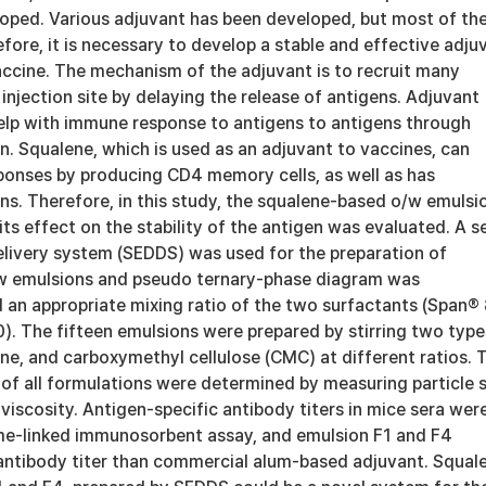
oped. Various adjuvant has been developed, but most of t
efore, it is necessary to develop a stable and effective adju
accine. The mechanism of the adjuvant is to recruit many
 injection site by delaying the release of antigens. Adjuvant
help with immune response to antigens to antigens through
on. Squalene, which is used as an adjuvant to vaccines, can
onses by producing CD4 memory cells, as well as has
ns. Therefore, in this study, the squalene-based o/w emulsi
ts effect on the stability of the antigen was evaluated. A se
elivery system (SEDDS) was used for the preparation of
w emulsions and pseudo ternary-phase diagram was
d an appropriate mixing ratio of the two surfactants (Span®
). The fifteen emulsions were prepared by stirring two type
ne, and carboxymethyl cellulose (CMC) at different ratios. 
 of all formulations were determined by measuring particle s
 viscosity. Antigen-specific antibody titers in mice sera wer
e-linked immunosorbent assay, and emulsion F1 and F4
ntibody titer than commercial alum-based adjuvant. Squal