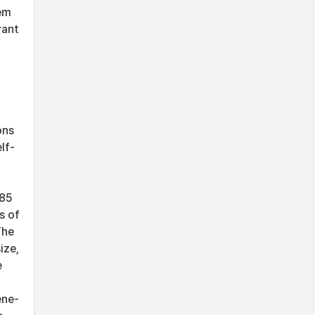
hem
vant
ons
lf-
 85
s of
The
ize,
e
ene-