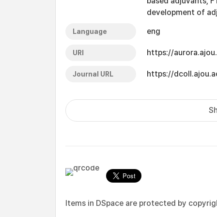
based adjuvants, F
development of adj
eng
Language
https://aurora.ajo
URI
https://dcoll.ajo
Journal URL
Sh
Items in DSpace are protected by copyright