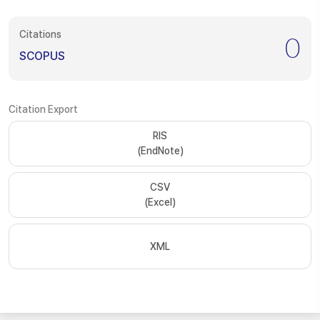
Citations
0
SCOPUS
Citation Export
RIS
(EndNote)
CSV
(Excel)
XML