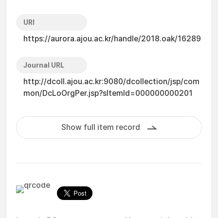
URI
https://aurora.ajou.ac.kr/handle/2018.oak/16289
Journal URL
http://dcoll.ajou.ac.kr:9080/dcollection/jsp/com
mon/DcLoOrgPer.jsp?sItemId=000000000201
Show full item record