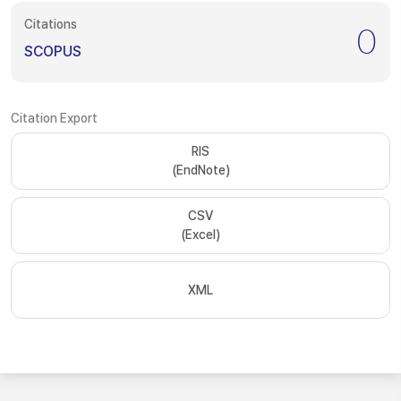
Citations
0
SCOPUS
Citation Export
RIS
(EndNote)
CSV
(Excel)
XML