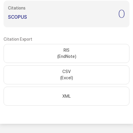
Citations
0
SCOPUS
Citation Export
RIS
(EndNote)
CSV
(Excel)
XML