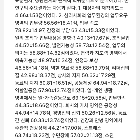
표준편차, 상관관계와 단계적 회귀분석으로 분석하였다. 본
연구의 주요결과는 다음과 같다. 1. 대상자의 재직의도는
4.66±1.53점이었다. 2. 심리사회적 업무환경의 업무요구
영역의 업무량 56.56±18.41점, 업무 속도
78.82±14.97, 감정적 부담 63.43±15.33점이었다.
일의 조직과 업무내용은 영향력 40.13±17.67점, 조직몰입
44.52±15.66점, 발전가능성 58.73±12.54점, 업무의
의미는 58.88± 14.62점이었다. 협력과 지도력 영역에서
예측가능성 48.97±16.34점, 인정과 보상
46.56±14.18점, 역할 명료성 58.68±13.79점, 리더십의
질 42.98±18.37점, 상사의 지지 50.62±17.29점,
동료의 지지 60.81±16.51점, 공동체성 64.94±18.72점,
역할갈등은 57.90±13.74점이었다. 일-개인 생활
영역에서는 일-가족갈등으로 69.15±20.58점, 업무만족
44.35±18.66점이었다. 회사의 가치 영역은 공정성
44.94±14.78점, 경영진의 신뢰 50.26±12.56점, 동료
간 신뢰 60.33±13.74점이었다. 건강과 안녕 영역에서
주관적 건강상태 44.21±17.00점, 스트레스
63.74±18.23점, 수면장애 57.02±21.13점, 소진