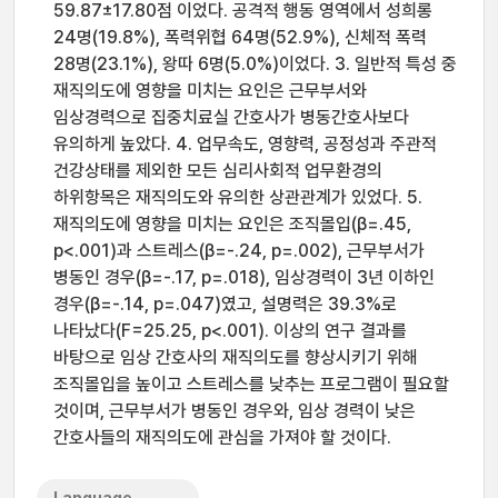
59.87±17.80점 이었다. 공격적 행동 영역에서 성희롱
24명(19.8%), 폭력위협 64명(52.9%), 신체적 폭력
28명(23.1%), 왕따 6명(5.0%)이었다. 3. 일반적 특성 중
재직의도에 영향을 미치는 요인은 근무부서와
임상경력으로 집중치료실 간호사가 병동간호사보다
유의하게 높았다. 4. 업무속도, 영향력, 공정성과 주관적
건강상태를 제외한 모든 심리사회적 업무환경의
하위항목은 재직의도와 유의한 상관관계가 있었다. 5.
재직의도에 영향을 미치는 요인은 조직몰입(β=.45,
p<.001)과 스트레스(β=-.24, p=.002), 근무부서가
병동인 경우(β=-.17, p=.018), 임상경력이 3년 이하인
경우(β=-.14, p=.047)였고, 설명력은 39.3%로
나타났다(F=25.25, p<.001). 이상의 연구 결과를
바탕으로 임상 간호사의 재직의도를 향상시키기 위해
조직몰입을 높이고 스트레스를 낮추는 프로그램이 필요할
것이며, 근무부서가 병동인 경우와, 임상 경력이 낮은
간호사들의 재직의도에 관심을 가져야 할 것이다.