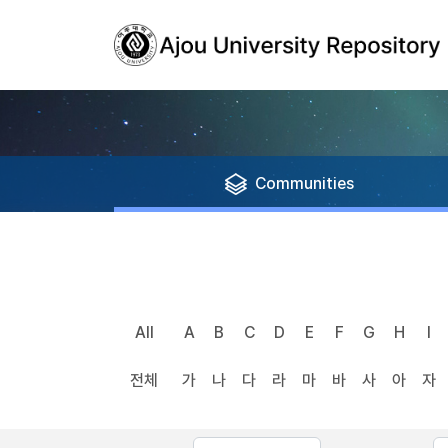
Communities
All
A
B
C
D
E
F
G
H
I
전체
가
나
다
라
마
바
사
아
자