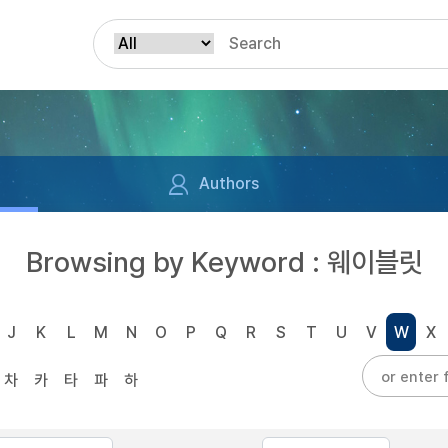
Authors
Browsing by Keyword : 웨이블릿
J
K
L
M
N
O
P
Q
R
S
T
U
V
W
X
차
카
타
파
하