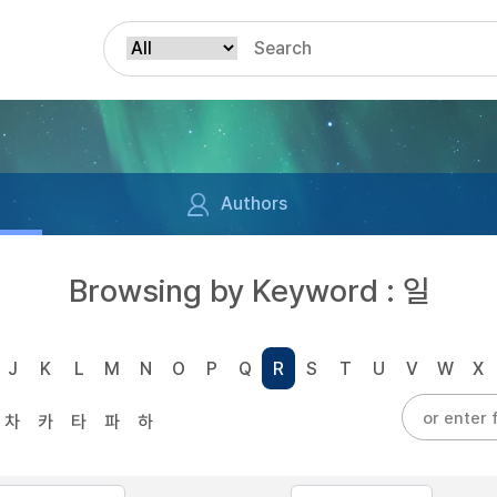
Authors
Browsing by Keyword : 일
J
K
L
M
N
O
P
Q
R
S
T
U
V
W
X
차
카
타
파
하