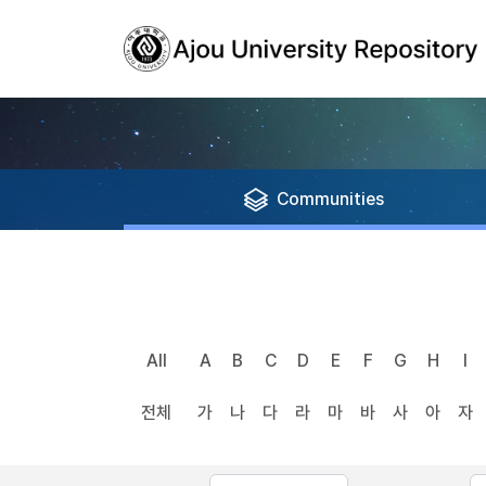
Communities
All
A
B
C
D
E
F
G
H
I
전체
가
나
다
라
마
바
사
아
자