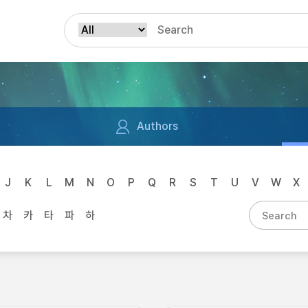
Authors
J
K
L
M
N
O
P
Q
R
S
T
U
V
W
X
차
카
타
파
하