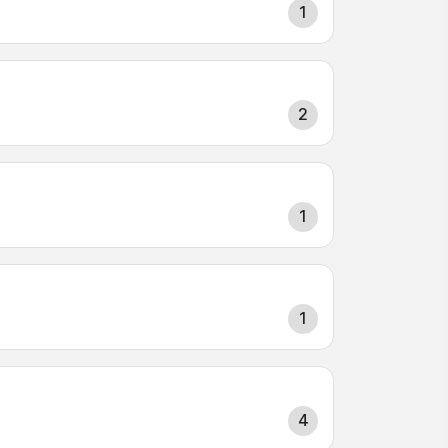
1
2
1
1
4