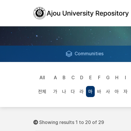
Communities
All
A
B
C
D
E
F
G
H
I
전체
가
나
다
라
마
바
사
아
자
Showing results 1 to 20 of 29